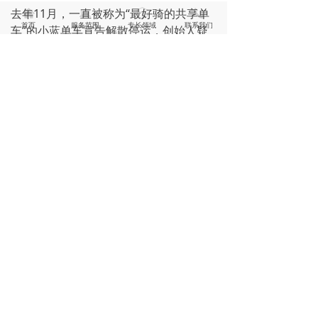
去年11月，一直被称为“最好骑的共享单
낀
뀵
ꁦ
끅
首页
服务范围
专长领域
联系我们
车”的小蓝单车宣告解散停运，创始人疑
似出国，用户押金问题至今悬而未决。今
年1月，滴滴宣布托管小蓝单车后曾给出
一个解决方案，用户可自行解决是否将押
金及余额转换为滴滴平台上等值的单车券
和出行券，或者继续同小蓝单车方面沟通
处理——用户几乎别无选择。
去年12月，中消协发布致酷骑公司的公开
信，称酷骑公司自成立以来，拥有注册用
户近1600万，先后投放车辆140余万辆，
公司大量收取用户押金并挪作他用，除退
还了少部分消费者押金外，至今仍有数亿
资金尚未退还。中消协在公开信中喊话酷
骑单车方面，切实做好善后处理，承担个
人和企业应负责任。