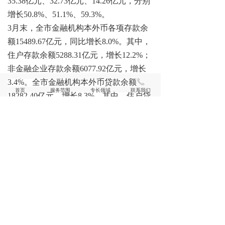
35.38亿元、32.73亿元、14.26亿元，分别
增长50.8%、51.1%、59.3%。
3月末，全市金融机构本外币各项存款余
额15489.67亿元，同比增长8.0%。其中，
住户存款余额5288.31亿元，增长12.2%；
非金融企业存款余额6077.92亿元，增长
낀
뀵
ꁦ
끅
3.4%。全市金融机构本外币贷款余额
首页
服务范围
专长领域
联系我们
18282.40亿元，增长8.3%。其中，住户贷
款余额4830.02亿元，增长3.8%；企
（事）业单位贷款余额13389.93亿元，增
长10.2%。
七、居民收入稳步提高，新增就业态势良
好
一季度，全市城镇居民人均可支配收入
13279元，同比增长5.2%
。农村居民人均
可支配收入
8802元，增长6.2%
。
一季度，
全市城镇新增就业
17782人，同