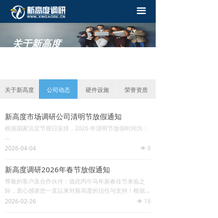
끀
关于新高度
——
关于新高度
公司动态
硬件设施
荣誉资质
新高度市场调研公司清明节放假通知
根据国家法定节假日安排，2026 年清明节放假时间为：
4 月 4 日 —4 月 6 日，共 3 天4 月 7 日（周二）正常上
2026-04-04
8
넶
班。
新高度调研2026年春节放假通知
尊敬的客户及合作伙伴：值此丙午马年新春佳节来临之
际，衷心感谢您一直以来对新高度的信任与支持！根据国
家法定假期相关规定，结合公司实际运营安排，现将春节
2026-02-26
18
넶
期间放假及服务衔接事宜通知如下：