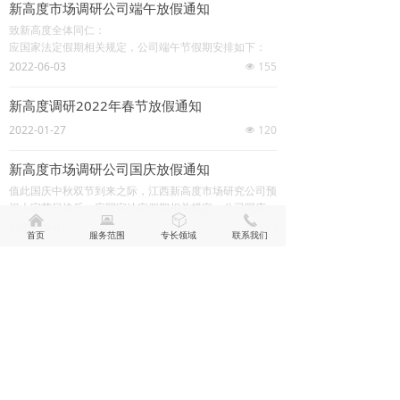
新高度市场调研公司端午放假通知
致新高度全体同仁：
应国家法定假期相关规定，公司端午节假期安排如下：
2022-06-03
155
넶
新高度调研2022年春节放假通知
2022-01-27
120
넶
新高度市场调研公司国庆放假通知
值此国庆中秋双节到来之际，江西新高度市场研究公司预
祝大家节日快乐，应国家法定假期相关规定，公司国庆&
낀
뀵
ꁦ
끅
中秋假期安排如下：
2020-10-01
153
넶
首页
服务范围
专长领域
联系我们
南昌新高度四月团建活动
秉承高效工作，快乐生活的理念。4月29日下午公司统一
组织前往699康之易综合健身中心进行户外拓展活动。
2019-04-30
188
넶
因公司人员长期坐班缺乏运动，本次活动以提高团队凝聚
力，缓解工作压力增强体质希望新高度的家人们在工作的
同时有一个健康的身体。
上一页
1
/
8
下一页