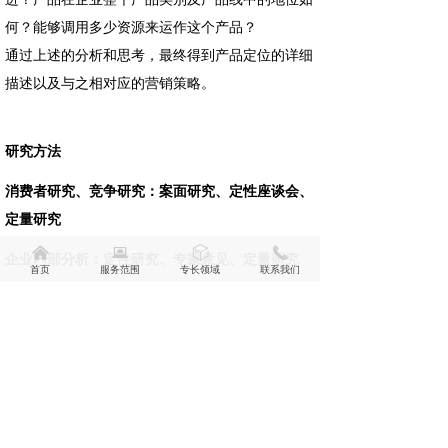
何？能够调用多少资源来运作这个产品？
通过上述的分析和思考，最终得到产品定位的详细
描述以及与之相对应的营销策略。
研究方法
消费者研究、竞争研究：案面研究、定性座谈会、
定量研究
낀
뀵
ꁦ
끅
企业内部分析：定性研究、专家意见、定量研究
首页
服务范围
专长领域
联系我们
产品促销研究
按钮
为什么进行产品促销调查？
促销是企业销售业绩提高的一个强有力的工具，是
营销活动的一个关键因素，尤其在快速消费品领
域，经常会看到品牌促销大战。然而，很多企业的